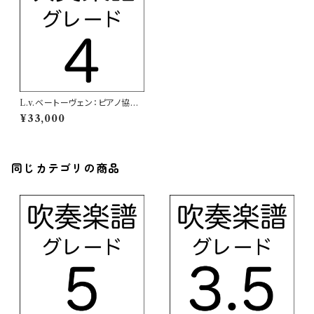
L.v.ベートーヴェン：ピアノ協奏
曲 第5番「皇帝」変ホ長調 Op.7
¥33,000
3 第一楽章【吹奏楽譜】
同じカテゴリの商品