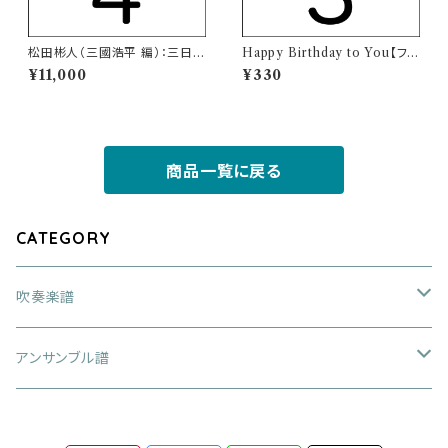
松田彬人（三國浩平 編）：三日月
Happy Birthday to You【フル
の舞（小編成版）【吹奏楽譜】
ート四重奏楽譜】
¥11,000
¥330
商品一覧に戻る
CATEGORY
吹奏楽譜
大編成
アンサンブル譜
アレンジ作品
中編成
金管四重奏