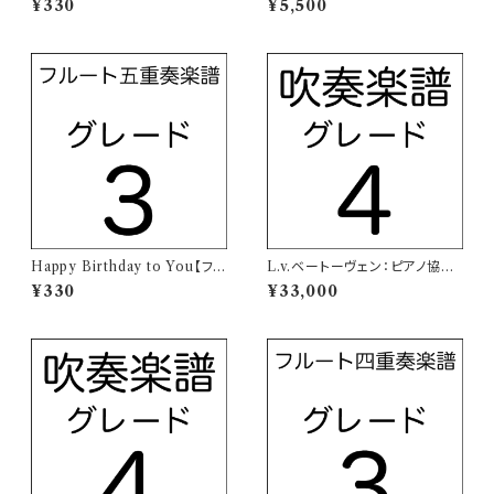
¥330
¥5,500
B】
Happy Birthday to You【フル
L.v.ベートーヴェン：ピアノ協奏
ート五重奏楽譜】
曲 第5番「皇帝」変ホ長調 Op.7
¥330
¥33,000
3 第一楽章【吹奏楽譜】