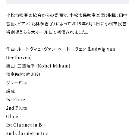
小松市吹奏楽協会からの委嘱で、小松市民吹奏楽団（指揮：田中
哲臣、ピアノ：北林多香子）によって2019年6月2日に小松市民芸
術劇場うらら大ホールにて初演されました。
作曲：ルートヴィヒ・ヴァン・ベートーヴェン (Ludwig van
Beethoven)
編曲：三國浩平 (Kohei Mikuni)
演奏時間：約20分
グレード：4
編成：
1st Flute
2nd Flute
Oboe
1st Clarinet in B♭
2nd Clarinet in B♭