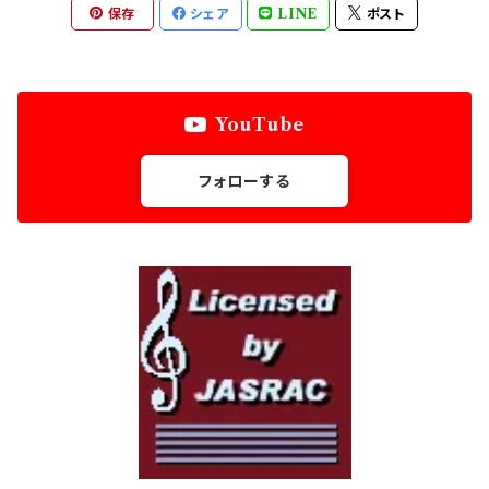
保存
シェア
LINE
ポスト
オリジナル作品
アレンジ作品
小編成
金管五重奏
オリジナル作品
アレンジ作品
金管六重奏
YouTube
オリジナル作品
金管八重奏
フォローする
弦楽四重奏
フルート三重奏
フルート四重奏
フルート五重奏