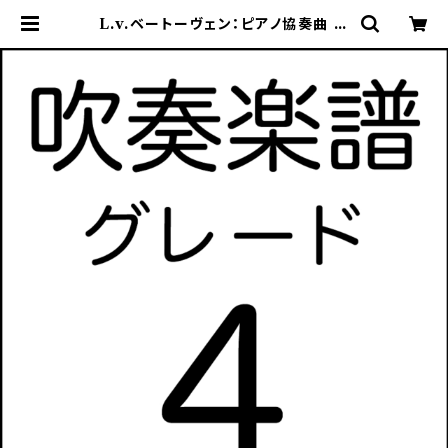
L.v.ベートーヴェン：ピアノ協奏曲 第
5番「皇帝」変ホ長調 Op.73 第一楽
章【吹奏楽譜】 | ケーエムワークス・オ
ンラインストア | 吹奏楽譜販売