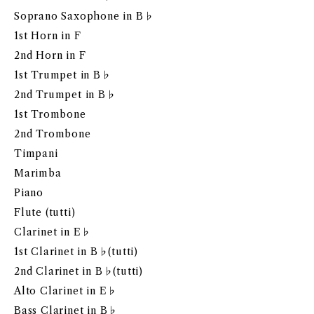
Soprano Saxophone in B♭
1st Horn in F
2nd Horn in F
1st Trumpet in B♭
2nd Trumpet in B♭
1st Trombone
2nd Trombone
Timpani
Marimba
Piano
Flute (tutti)
Clarinet in E♭
1st Clarinet in B♭(tutti)
2nd Clarinet in B♭(tutti)
Alto Clarinet in E♭
Bass Clarinet in B♭