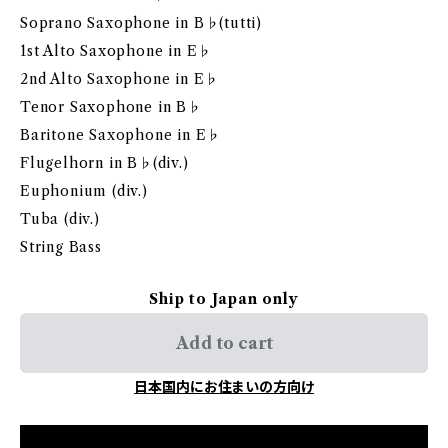
Soprano Saxophone in B♭(tutti)
1st Alto Saxophone in E♭
2nd Alto Saxophone in E♭
Tenor Saxophone in B♭
Baritone Saxophone in E♭
Flugelhorn in B♭(div.)
Euphonium (div.)
Tuba (div.)
String Bass
Ship to Japan only
Add to cart
日本国内にお住まいの方向け