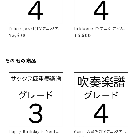
Future Jewel（TVアニメ「アイ
In bloom（TVアニメ「アイカツ
カツオンパレード！」挿入歌）【吹
オンパレード！」挿入歌）【吹奏楽
¥5,500
¥5,500
奏楽譜】
譜】
その他の商品
Happy Birthday to You【サ
6cm上の景色（TVアニメ「アイ
クソフォーン四重奏楽譜・SAT
カツフレンズ！」より）【吹奏楽譜】