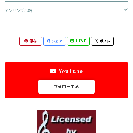
大編成
アンサンブル譜
アレンジ作品
中編成
金管四重奏
保存
シェア
LINE
ポスト
オリジナル作品
アレンジ作品
小編成
金管五重奏
オリジナル作品
アレンジ作品
金管六重奏
YouTube
オリジナル作品
金管八重奏
フォローする
弦楽四重奏
フルート三重奏