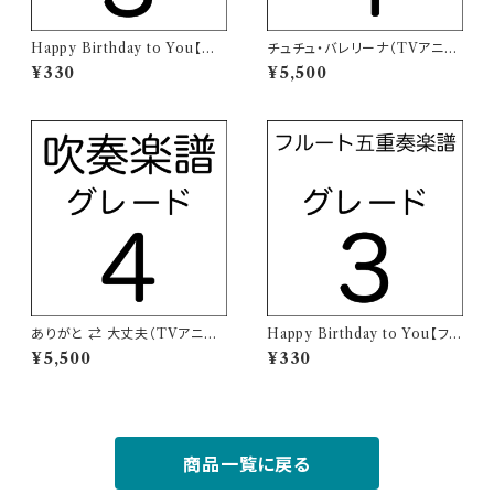
Happy Birthday to You【サ
チュチュ・バレリーナ（TVアニメ
クソフォーン四重奏楽譜・SAT
「アイカツ！」主題歌）【吹奏楽譜】
¥330
¥5,500
B】
ありがと ⇄ 大丈夫（TVアニメ
Happy Birthday to You【フル
「アイカツフレンズ！」主題歌）
ート五重奏楽譜】
¥5,500
¥330
【吹奏楽譜】
商品一覧に戻る