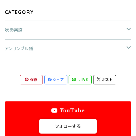
CATEGORY
吹奏楽譜
大編成
アンサンブル譜
アレンジ作品
中編成
金管四重奏
保存
シェア
LINE
ポスト
オリジナル作品
アレンジ作品
小編成
金管五重奏
オリジナル作品
アレンジ作品
金管六重奏
YouTube
オリジナル作品
金管八重奏
フォローする