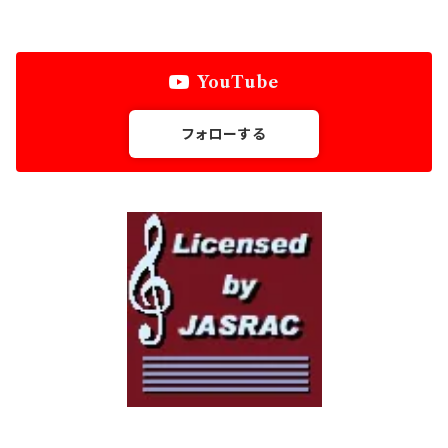
オリジナル作品
アレンジ作品
金管六重奏
YouTube
オリジナル作品
金管八重奏
フォローする
弦楽四重奏
フルート三重奏
フルート四重奏
フルート五重奏
クラリネット三重奏