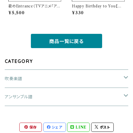
君のEntrance（TVアニメ「アイ
Happy Birthday to You【サ
カツオンパレード！」主題歌）【吹
クソフォーン五重奏楽譜】
¥5,500
¥330
奏楽譜】
商品一覧に戻る
CATEGORY
吹奏楽譜
大編成
アンサンブル譜
アレンジ作品
中編成
金管四重奏
保存
シェア
LINE
ポスト
オリジナル作品
アレンジ作品
小編成
金管五重奏