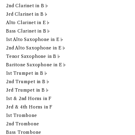
2nd Clarinet in B♭
3rd Clarinet in B♭
Alto Clarinet in E♭
Bass Clarinet in B♭
1st Alto Saxophone in E♭
2nd Alto Saxophone in E♭
Tenor Saxophone in B♭
Baritone Saxophone in E♭
1st Trumpet in B♭
2nd Trumpet in B♭
3rd Trumpet in B♭
1st & 2nd Horns in F
3rd & 4th Horns in F
1st Trombone
2nd Trombone
Bass Trombone