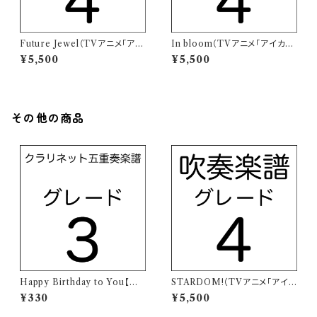
Future Jewel（TVアニメ「アイ
In bloom（TVアニメ「アイカツ
カツオンパレード！」挿入歌）【吹
オンパレード！」挿入歌）【吹奏楽
¥5,500
¥5,500
奏楽譜】
譜】
その他の商品
Happy Birthday to You【クラ
STARDOM!（TVアニメ「アイカ
リネット三重奏楽譜】
ツスターズ！」主題歌）【吹奏楽
¥330
¥5,500
譜】