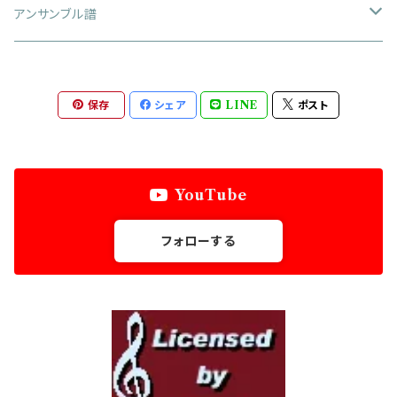
大編成
アンサンブル譜
アレンジ作品
中編成
金管四重奏
保存
シェア
LINE
ポスト
オリジナル作品
アレンジ作品
小編成
金管五重奏
オリジナル作品
アレンジ作品
金管六重奏
YouTube
オリジナル作品
金管八重奏
フォローする
弦楽四重奏
フルート三重奏
フルート四重奏