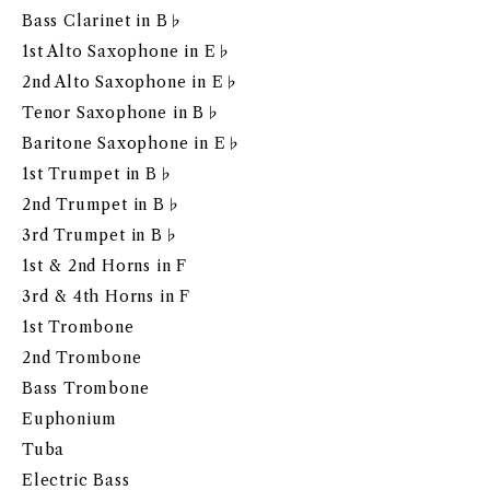
Bass Clarinet in B♭
1st Alto Saxophone in E♭
2nd Alto Saxophone in E♭
Tenor Saxophone in B♭
Baritone Saxophone in E♭
1st Trumpet in B♭
2nd Trumpet in B♭
3rd Trumpet in B♭
1st & 2nd Horns in F
3rd & 4th Horns in F
1st Trombone
2nd Trombone
Bass Trombone
Euphonium
Tuba
Electric Bass