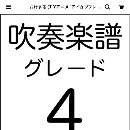
おけまる（TVアニメ「アイカツフレン
ズ！」挿入歌）【吹奏楽譜】 | ケーエムワ
ークス・オンラインストア | 吹奏楽譜
販売